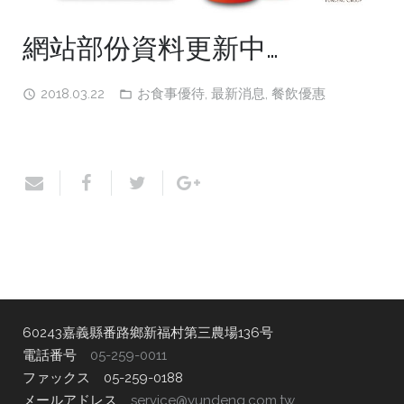
網站部份資料更新中…
2018.03.22
お食事優待
,
最新消息
,
餐飲優惠
60243嘉義縣番路鄉新福村第三農場136号
電話番号
05-259-0011
ファックス 05-259-0188
メールアドレス
service@yundeng.com.tw