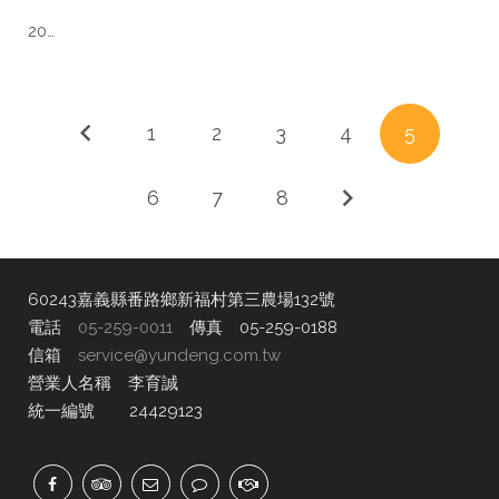
20…
1
2
3
4
5
6
7
8
60243嘉義縣番路鄉新福村第三農場132號
電話
05-259-0011
傳真 05-259-0188
信箱
service@yundeng.com.tw
營業人名稱 李育誠
統一編號 24429123