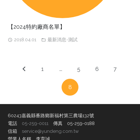
【2024特約廠商名單】
2018.04.01
最新消息-測試
1
...
5
6
7
8
60243嘉義縣番路鄉新福村第三農場132號
電話
05-259-0011
傳真 05-259-0188
信箱
service@yundeng.com.tw
營業人名稱 李育誠