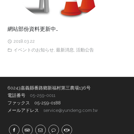
網站部份資料更新中…
2018.03.22
イベントのお知らせ
,
最新消息
,
活動公告
60243嘉義縣番路鄉新福村第三農場136号
電話番号
05-259-0011
ファックス 05-259-0188
メールアドレス
service@yundeng.com.tw