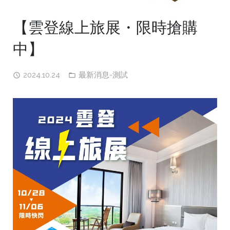
【雲登線上旅展・限時搶購
中】
2024.10.24
最新消息-測試