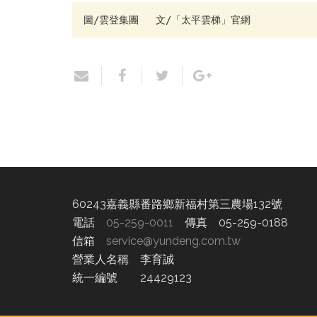
圖/雲登集團   文/「太平雲梯」官網
60243嘉義縣番路鄉新福村第三農場132號
電話
05-259-0011
傳真 05-259-0188
信箱
service@yundeng.com.tw
營業人名稱 李育誠
統一編號 24429123