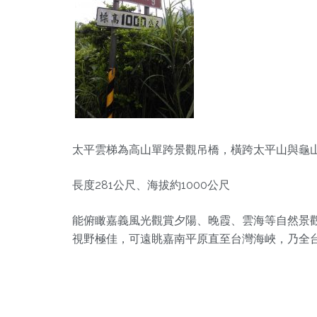
太平雲梯為高山單跨景觀吊橋，橫跨太平山與龜
長度281公尺、海拔約1000公尺
能俯瞰嘉義風光觀賞夕陽、晚霞、雲海等自然景觀
視野極佳，可遠眺嘉南平原直至台灣海峽，乃全台