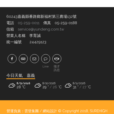
60243嘉義縣番路鄉新福村第三農場132號
電話
05-259-0011
傳真 05-259-0188
信箱
service@yundeng.com.tw
營業人名稱 李育誠
統一編號 24429123
Line
徵才
訊息
今日天氣 嘉義
8/9/2026
8/10/2026
8/11/2026
28 °
C
29 °
26 °
C
31 °
27 °
C
8/12/2026
35 °
27 °
C
營運負責：雲登集團 / 網站設計 © Copyright 2018,
SUREHIGH